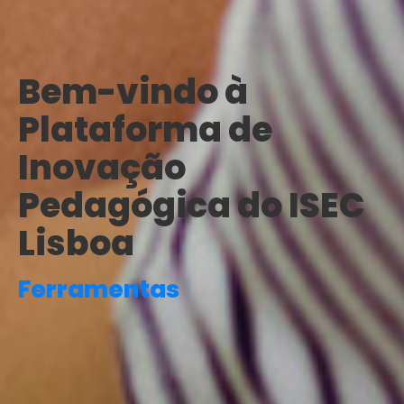
Bem-vindo à
Plataforma de
Inovação
Pedagógica do ISEC
Lisboa
F
e
r
r
a
m
e
n
t
a
s
D
i
g
i
t
a
i
s
|