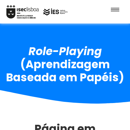
Role-Playing
(Aprendizagem
Baseada em Papéis)
Página em